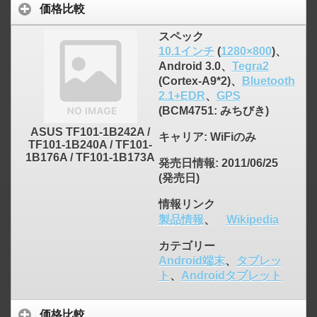
価格比較
スペック
10.1インチ
(
1280×800
)、
Android 3.0、
Tegra2
(Cortex-A9*2)、
Bluetooth
2.1+EDR
、
GPS
(BCM4751: みちびき)
ASUS TF101-1B242A /
キャリア
: WiFiのみ
TF101-1B240A / TF101-
1B176A / TF101-1B173A
発売日情報
: 2011/06/25
(発売日)
情報リンク
製品情報
、
Wikipedia
カテゴリー
Android端末
、
タブレッ
ト
、
Androidタブレット
価格比較