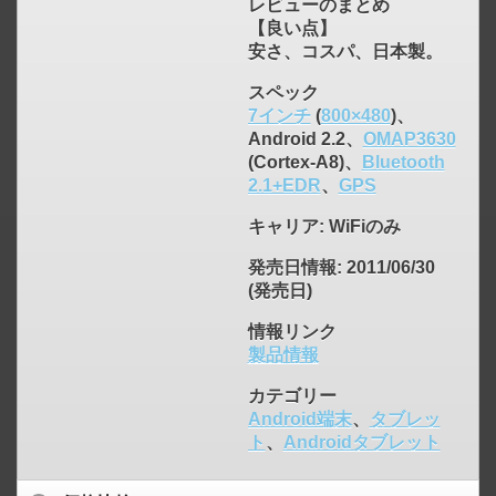
レビューのまとめ
【良い点】
安さ、コスパ、日本製。
スペック
7インチ
(
800×480
)、
Android 2.2、
OMAP3630
click to expand contents
(Cortex-A8)、
Bluetooth
2.1+EDR
、
GPS
キャリア
: WiFiのみ
発売日情報
: 2011/06/30
(発売日)
情報リンク
製品情報
カテゴリー
Android端末
、
タブレッ
ト
、
Androidタブレット