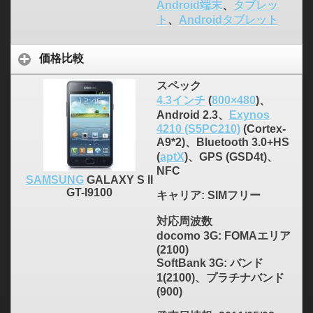
Android端末
、
タブレッ
ト
、
Androidタブレット
価格比較
スペック
4.3インチ
(
800×480
)、
Android 2.3、
Exynos
4210 (S5PC210)
(Cortex-
A9*2)、Bluetooth 3.0+HS
(
aptX
)、GPS (GSD4t)、
NFC
SAMSUNG
GALAXY S II
GT-I9100
キャリア
: SIMフリー
対応周波数
docomo 3G: FOMAエリア
(2100)
SoftBank 3G: バンド
1(2100)、プラチナバンド
(900)