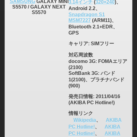
SAMSUNG
GALAXY MINI
3.14インチ
(
320×240
)、
S5570 / GALAXY NEXT
Android 2.2、
S5570
Snapdragon S1
MSM7227
(ARM11)、
Bluetooth 2.1+EDR、
GPS
キャリア
: SIMフリー
対応周波数
docomo 3G: FOMAエリア
(2100)
SoftBank 3G: バンド
1(2100)、プラチナバンド
(900)
発売日情報
: 2011/04/16
(AKIBA PC Hotline!)
情報リンク
Wikipedia
、
AKIBA
PC Hotline!
、
AKIBA
PC Hotline!
、
AKIBA