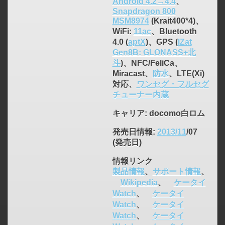
Android 4.2→4.4
、
Snapdragon 800
MSM8974
(Krait400*4)、
WiFi:
11ac
、Bluetooth
click to expand contents
4.0 (
aptX
)、GPS (
IZat
Gen8B: GLONASS+北
斗
)、NFC/FeliCa、
Miracast、
防水
、LTE(Xi)
対応、
ワンセグ・フルセグ
チューナー内蔵
キャリア
: docomo白ロム
発売日情報
:
2013/11
/07
(発売日)
情報リンク
製品情報
、
サポート情報
、
Wikipedia
、
ケータイ
Watch
、
ケータイ
Watch
、
ケータイ
Watch
、
ケータイ