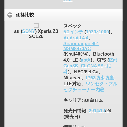
価格比較
スペック
au (
SONY
) Xperia Z3
5.2インチ
(
1920×1080
)、
SOL26
Android 4.4
、
Snapdragon 801
MSM8974AC
(Krait400*4)、Bluetooth
4.0+LE (
aptX
)、GPS (
IZat
Gen8B: GLONASS+北
斗
)、NFC/FeliCa、
Miracast、
IP68防水防塵
、
LTE対応、
ワンセグ・フル
セグチューナー内蔵
キャリア
: au白ロム
発売日情報
:
2014/10
/24
click to expand contents
(発売日)