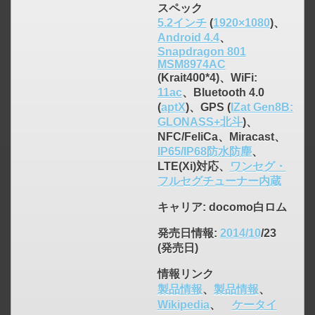
スペック
5.2インチ
(
1920×1080
)、
Android 4.4
、
Snapdragon 801
MSM8974AC
(Krait400*4)、WiFi:
11ac
、Bluetooth 4.0
(
aptX
)、GPS (
IZat Gen8B:
GLONASS+北斗
)、
NFC/FeliCa、Miracast、
IP65/IP68防水防塵
、
LTE(Xi)対応、
ワンセグ・
フルセグチューナー内蔵
キャリア
: docomo白ロム
click to expand contents
発売日情報
:
2014/10
/23
(発売日)
情報リンク
製品情報
、
製品情報
、
Wikipedia
、
ケータイ