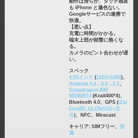
動作は滑らか、タッチ感度
も iPhone と遜色ない。
Googleサービスの連携で
快適。
【悪い点】
充電に時間がかかる。
端末上部が頻繁に熱くな
る。
カメラのピント合わせが遅
い。
スペック
4.95インチ
(
1920×1080
)、
Android 4.4→5.0→5.1
、
Snapdragon 800
MSM8974
(Krait400*4)、
Bluetooth 4.0、GPS (
IZat
Gen8B: GLONASS+北
斗
)、NFC、Miracast
キャリア
: SIMフリー、
技
click to expand contents
適