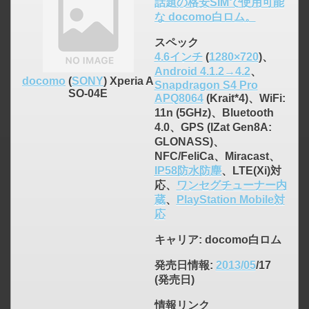
話題の格安SIMで使用可能
な docomo白ロム。
スペック
4.6インチ
(
1280×720
)、
Android 4.1.2→4.2
、
docomo
(
SONY
) Xperia A
Snapdragon S4 Pro
SO-04E
APQ8064
(Krait*4)、WiFi:
11n (5GHz)、Bluetooth
4.0、GPS (IZat Gen8A:
GLONASS)、
click to expand contents
NFC/FeliCa、Miracast、
IP58防水防塵
、LTE(Xi)対
応、
ワンセグチューナー内
蔵
、
PlayStation Mobile対
応
キャリア
: docomo白ロム
発売日情報
:
2013/05
/17
(発売日)
情報リンク