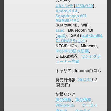
スペック
4.6インチ
(
1280×720
)、
Android 4.4
、
Snapdragon 801
MSM8974AC
(Krait400*4)、WiFi:
click to expand contents
11ac
、Bluetooth 4.0
(
aptX
)、GPS (
IZat Gen8B:
GLONASS+北斗
)、
NFC/FeliCa、Miracast、
IP65/IP68防水防塵
、
LTE(Xi)対応、
ワンセグチ
ューナー内蔵
キャリア
: docomo白ロム
発売日情報
:
2014/11
/12
(発売日)
情報リンク
製品情報
、
製品情報
、
Wikipedia
、
ケータイ
Watch
、
ケータイ