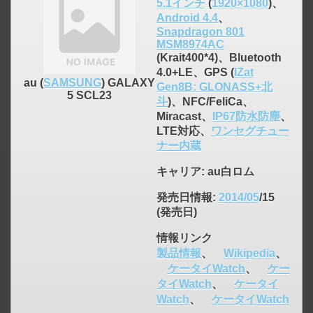
5.1インチ
(
1920×1080
)、
Android 4.4
、
Snapdragon 801
MSM8974AC
(Krait400*4)、Bluetooth
4.0+LE、GPS (
IZat
au (
SAMSUNG
) GALAXY
Gen8B: GLONASS+北
5 SCL23
斗
)、NFC/FeliCa、
Miracast、
IP67防水防塵
、
LTE対応、
ワンセグチュー
ナー内蔵
キャリア
: au白ロム
発売日情報
:
2014/05
/15
(発売日)
情報リンク
製品情報
、
Wikipedia
、
ケータイWatch
、
ケー
タイWatch
、
ケータイ
click to expand contents
Watch
、
ケータイWatch