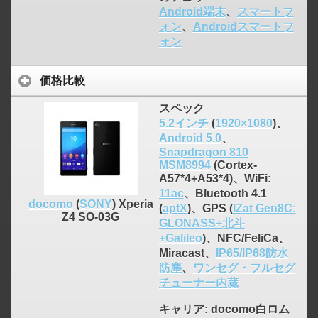
Android端末
、
スマートフ
ォン
、
Androidスマートフ
ォン
価格比較
click to expand contents
スペック
5.2インチ
(
1920×1080
)、
Android 5.0
、
Snapdragon 810
MSM8994
(Cortex-
A57*4+A53*4)、WiFi:
11ac
、Bluetooth 4.1
docomo
(
SONY
) Xperia
(
aptX
)、GPS (
IZat Gen8C:
Z4 SO-03G
GLONASS+北斗
+Galileo
)、NFC/FeliCa、
Miracast、
IP65/IP68防水
防塵
、
ワンセグ・フルセグ
チューナー内蔵
キャリア
: docomo白ロム