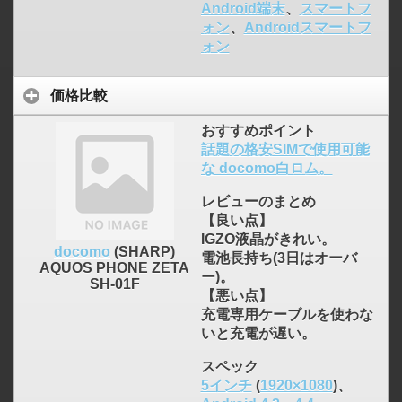
Android端末
、
スマートフ
ォン
、
Androidスマートフ
ォン
価格比較
おすすめポイント
話題の格安SIMで使用可能
な docomo白ロム。
レビューのまとめ
【良い点】
IGZO液晶がきれい。
docomo
(SHARP)
電池長持ち(3日はオーバ
AQUOS PHONE ZETA
ー)。
SH-01F
【悪い点】
充電専用ケーブルを使わな
いと充電が遅い。
スペック
5インチ
(
1920×1080
)、