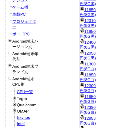
デジカメ
円(8G黒)
ゲーム機
11850
車載PC
円(8G黒)
12310
プロジェクタ
円(8G黒)
ー
11850
ボードPC
円(8G黒)
Android端末バ
12400
ージョン別
円(8G黒)
12958
Android端末年
円(8G黒)
代別
11300
Android端末ブ
円(8G白)
ランド別
11850
Android端末
円(8G白)
CPU別
12300
円(8G白)
CPU一覧
11850
Tegra
円(8G白)
Qualcomm
12390
OMAP
円(8G白)
Exynos
12958
円(8G白)
Intel