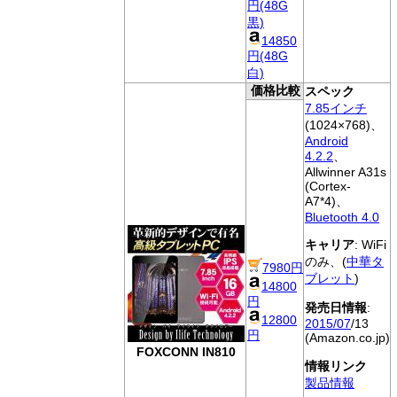
円(48G
黒)
14850
円(48G
白)
価格比較
スペック
7.85インチ
(1024×768)、
Android
4.2.2
、
Allwinner A31s
(Cortex-
A7*4)、
Bluetooth 4.0
キャリア
: WiFi
のみ、(
中華タ
7980円
ブレット
)
14800
円
発売日情報
:
12800
2015/07
/13
円
(Amazon.co.jp)
FOXCONN IN810
情報リンク
製品情報