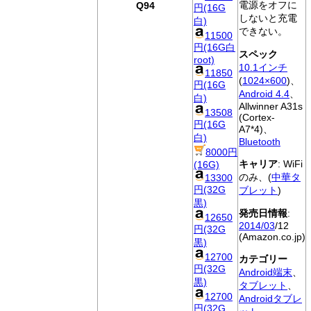
電源をオフに
Q94
円(16G
しないと充電
白)
できない。
11500
円(16G白
スペック
root)
10.1インチ
11850
(
1024×600
)、
円(16G
Android 4.4
、
白)
Allwinner A31s
13508
(Cortex-
円(16G
A7*4)、
白)
Bluetooth
8000円
キャリア
: WiFi
(16G)
のみ、(
中華タ
13300
円(32G
ブレット
)
黒)
発売日情報
:
12650
2014/03
/12
円(32G
(Amazon.co.jp)
黒)
12700
カテゴリー
円(32G
Android端末
、
黒)
タブレット
、
12700
Androidタブレ
円(32G