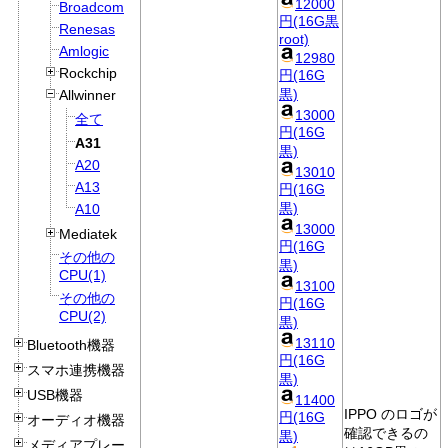
12000
Broadcom
円(16G黒
Renesas
root)
Amlogic
12980
Rockchip
円(16G
黒)
Allwinner
13000
全て
円(16G
A31
黒)
A20
13010
A13
円(16G
黒)
A10
13000
Mediatek
円(16G
その他の
黒)
CPU(1)
13100
その他の
円(16G
CPU(2)
黒)
13110
Bluetooth機器
円(16G
スマホ連携機器
黒)
USB機器
11400
IPPO のロゴが
円(16G
オーディオ機器
確認できるの
黒)
メディアプレー