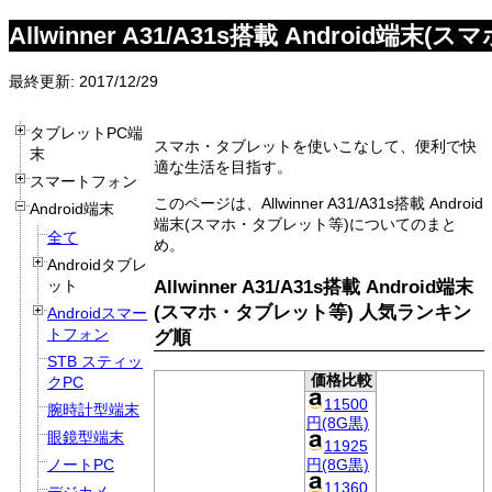
Allwinner A31/A31s搭載 Android端
最終更新: 2017/12/29
タブレットPC端
スマホ・タブレットを使いこなして、便利で快
末
適な生活を目指す。
スマートフォン
このページは、Allwinner A31/A31s搭載 Android
Android端末
端末(スマホ・タブレット等)についてのまと
全て
め。
Androidタブレ
Allwinner A31/A31s搭載 Android端末
ット
(スマホ・タブレット等) 人気ランキン
Androidスマー
トフォン
グ順
STB スティッ
価格比較
クPC
11500
腕時計型端末
円(8G黒)
眼鏡型端末
11925
円(8G黒)
ノートPC
11360