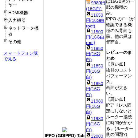
は16GB黒の一
9980円
ヤー
部の機種の
(16G白)
HDMI機器
み。
11650
IPPO のロゴが
円(16G白
入力機器
確認できる機
root)
ネットワーク機
種のみ背面も
11500
器
黒。他の黒は
円(16G白
その他
背面白。
root)
11850
レビューのま
スマートフォン版
円(16G
とめ
で見る
白)
【良い点】
11850
抜群のコスト
円(16G
パフォーマン
白)
ス。
11850
画面が大き
円(16G
い。
白)
【悪い点】
11980
IPアドレス固
円(16G
定にしないと
白)
ルーター接続
11980
に時間がかか
円(16G
る。(ルーター
白)
側の問題?)
IPPO (GDIPPO) Tab
12000