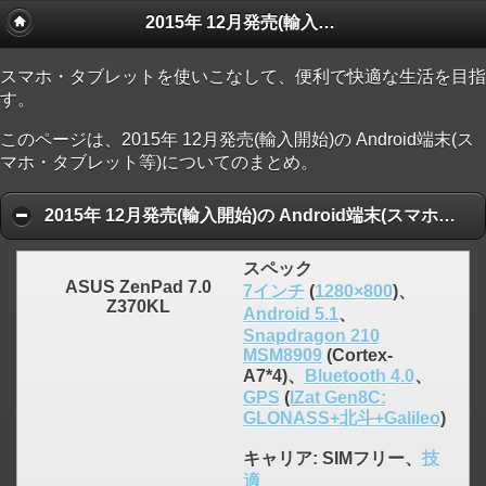
2015年 12月発売(輸入開始)の Android端末(スマホ・タブレット等)
スマホ・タブレットを使いこなして、便利で快適な生活を目指
す。
このページは、2015年 12月発売(輸入開始)の Android端末(ス
マホ・タブレット等)についてのまとめ。
2015年 12月発売(輸入開始)の Android端末(スマホ・タブレット等) 人気ランキング順
スペック
ASUS ZenPad 7.0
7インチ
(
1280×800
)、
Z370KL
Android 5.1
、
Snapdragon 210
MSM8909
(Cortex-
A7*4)、
Bluetooth 4.0
、
GPS
(
IZat Gen8C:
GLONASS+北斗+Galileo
)
キャリア
: SIMフリー、
技
適