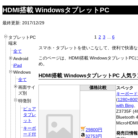
HDMI搭載 WindowsタブレットPC
最終更新: 2017/12/29
1
2
3
...
6
タブレットPC
端末
スマホ・タブレットを使いこなして、便利で快適な
全て
このページは、HDMI搭載 WindowsタブレットP
Android
め。
iPad
Windows
HDMI搭載 WindowsタブレットPC 人
全て
画面サイ
価格比較
スペック
ズ別
キーボード
(
1280×800
特徴別
with Bing
、[
ピュア
Z3735F (4
タブレ
Bluetooth
ット
MicroHDM
キーボ
29800円
発売日情報
ード付
32753円