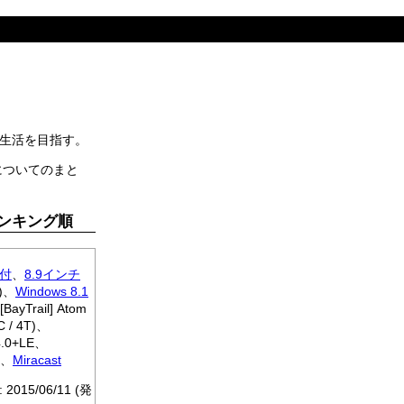
生活を目指す。
Cについてのまと
気ランキング順
付
、
8.9インチ
)、
Windows 8.1
BayTrail] Atom
C / 4T)、
 4.0+LE、
I、
Miracast
: 2015/06/11 (発