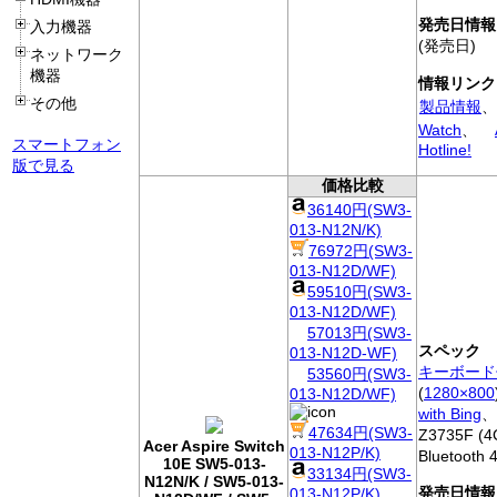
発売日情報
入力機器
(発売日)
ネットワーク
機器
情報リンク
その他
製品情報
、
Watch
、
スマートフォン
Hotline!
版で見る
価格比較
36140円(SW3-
013-N12N/K)
76972円(SW3-
013-N12D/WF)
59510円(SW3-
013-N12D/WF)
57013円(SW3-
スペック
013-N12D-WF)
キーボード
53560円(SW3-
(
1280×800
013-N12D/WF)
with Bing
、[
47634円(SW3-
Z3735F (4
Acer Aspire Switch
013-N12P/K)
Bluetooth
10E SW5-013-
33134円(SW3-
N12N/K / SW5-013-
発売日情報
013-N12P/K)