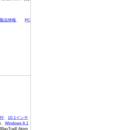
製品情報
、
PC
付
、
10.1インチ
)、
Windows 8.1
BayTrail] Atom