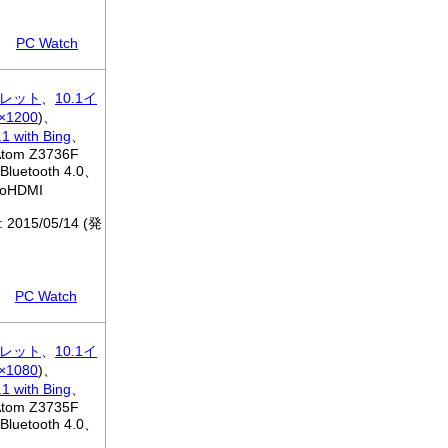
PC Watch
レット
、
10.1イ
×1200
)、
1 with Bing
、
 Atom Z3736F
Bluetooth 4.0、
roHDMI
: 2015/05/14 (発
PC Watch
レット
、
10.1イ
×1080
)、
1 with Bing
、
 Atom Z3735F
Bluetooth 4.0、