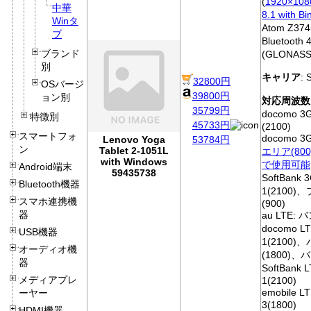
(
1920×108
中華
8.1 with Bi
Winタ
Atom Z374
ブ
Bluetooth 
ブランド
(GLONAS
別
キャリア
:
32800円
OSバージ
39800円
ョン別
対応周波数
35799円
docomo 
特徴別
45733円
(2100)
スマートフォ
docomo 3
Lenovo Yoga
53784円
ン
Tablet 2-1051L
エリア(800)
with Windows
で使用可能
Android端末
59435738
SoftBank
Bluetooth機器
1(2100
スマホ連携機
(900)
器
au LTE: 
docomo L
USB機器
1(2100)
オーディオ機
(1800)、バ
器
SoftBank
メディアプレ
1(2100)
emobile 
ーヤー
3(1800)
HDMI機器