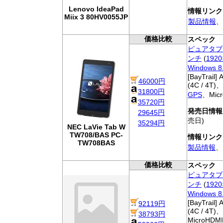
Lenovo IdeaPad
情報リンク
Miix 3 80HV0055JP
製品情報
、
価格比較
スペック
ピュアタブ
ンチ
(
1920
Windows 8.
[BayTrail]
46000円
(4C / 4T)、
31800円
GPS
、Mic
35720円
発売日情報
29645円
売日)
35294円
NEC LaVie Tab W
TW708/BAS PC-
情報リンク
TW708BAS
製品情報
、
価格比較
スペック
ピュアタブ
ンチ
(
1920
Windows 8.
[BayTrail]
92119円
(4C / 4T)、
38793円
MicroHDMI