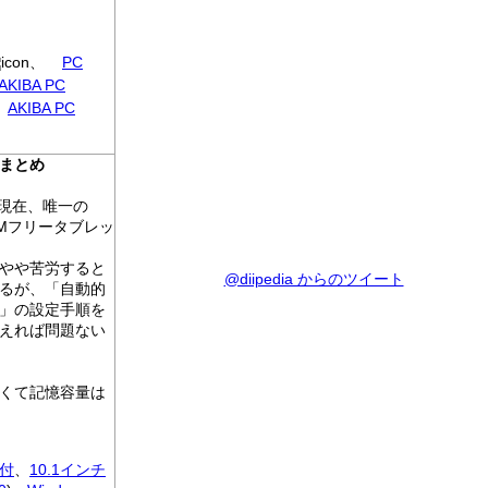
、
PC
AKIBA PC
AKIBA PC
まとめ
月現在、唯一の
IMフリータブレッ
やや苦労すると
@diipedia からのツイート
るが、「自動的
」の設定手順を
えれば問題ない
くて記憶容量は
付
、
10.1インチ