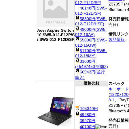
012-F12D/SF)
Z3735F (4
46148円(SW5-
Bluetooth
012-F12D/SF)
58800円(SW5-
発売日情報
012-F12D/HSF)
売日)
49000円(SW5-
Acer Aspire Switch
情報リンク
012-16AA)
10 SW5-012-F12P/S
/ SW5-012-F12D/SF
製品情報
、
55000円(SW5-
012-16GW)
51700円(SW5-
012-18MY)
31000円
(4549745079682)
66943円(並行
輸入)
価格比較
スペック
キーボード
(
1920×120
8.1
、[BayTr
Z3735F (4
104340円
Bluetooth
49980円
発売日情報
39970円
売日)
40700円