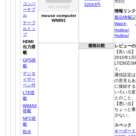
売日)
コンバ
32043円
ーチブ
情報リンク
ル
mouse computer
製品情報
WN891
テーブ
Watch
、
ルトッ
Hotline!
、
プ
Hotline!
HDMI
価格比較
レビューの
出力搭
【良い点】
載
2015年1
GPS搭
LTE対応S
載
ト。
デジタ
通信設定は
イザー
の意見もあ
ペン付
に接続する
いろいろ変
LTE搭
とのこと。
載
【悪い点】
WiMAX
ちょっと重
搭載
少ない。
NFC搭
載
スペック
キーボード
防水