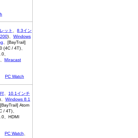
h
レット
、
8.3イン
200
)、
Windows
ng
、[BayTrail]
0 (4C / 4T)、
4.0、
I、
Miracast
PC Watch
付
、
10.1インチ
)、
Windows 8.1
BayTrail] Atom
C / 4T)、
 4.0、HDMI
PC Watch
、