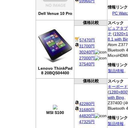
59966円
情報リンク
PC Watc
Dell Venue 10 Pro
価格比較
スペック
ピュアタブ
チ
(
1920×1
8.1 with Bi
57470円
Atom Z377
31700円
Bluetooth 
30240円
MicroHDM
27000円
37540円
情報リンク
Lenovo ThinkPad
製品情報
、
8 20BQS04400
価格比較
スペック
キーボード
(
1280×800
with Bing
、[
Z3740D (4
42280円
Bluetooth
31680円
MSI S100
44820円
情報リンク
47325円
製品情報
、