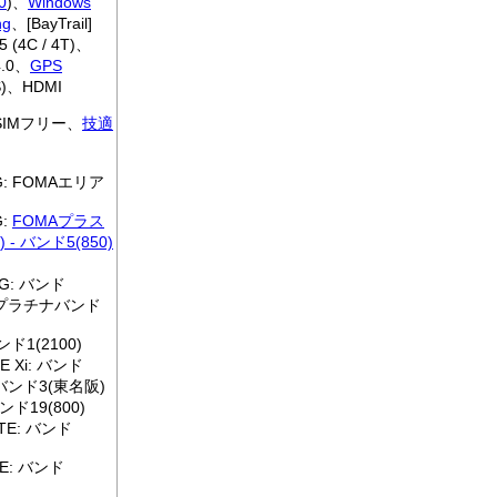
0
)、
Windows
ng
、[BayTrail]
5 (4C / 4T)、
4.0、
GPS
S)、HDMI
 SIMフリー、
技適
3G: FOMAエリア
G:
FOMAプラス
 - バンド5(850)
 3G: バンド
)、プラチナバンド
バンド1(2100)
TE Xi: バンド
、バンド3(東名阪)
ンド19(800)
 LTE: バンド
LTE: バンド