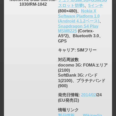
デュアルSIM:3G+GSM(3G
1030/RM-1042
スロット切替)
、
5インチ
(800×480)、
Nokia X
Software Platform 1.0
(Android 4.1.2ベース)
、
Snapdragon S4 Play
MSM8225
(Cortex-
A5*2)、Bluetooth 3.0、
GPS
キャリア
: SIMフリー
対応周波数
docomo 3G: FOMAエリア
(2100)
SoftBank 3G: バンド
1(2100)、プラチナバンド
(900)
発売日情報
:
2014/02
/24
(EU発売日)
情報リンク
製品情報
、
Wikipedia
、