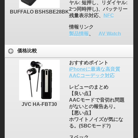
ヤル: 短押し、リダイヤル:
2つ同時押し)、バッテリー
BUFFALO BSHSBE28BK
残量表示対応、
NFC
情報リンク
製品情報
、
AV Watch
価格比較
おすすめポイント
iPhoneに最適な高音質
AACコーデック対応
レビューのまとめ
【良い点】
AACモードで音切れ問題
JVC HA-FBT30
がないとの報告あり。
【悪い点】
ホワイトノイズが気にな
る。(SBCモード?)
スペック