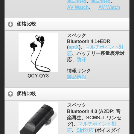
製品情報
、
製品情報
、
AV Watch
、
AV Watch
価格比較
スペック
Bluetooth 4.1+EDR
(
aptX
)、
マルチポイント対
応
、バッテリー残量表示対
応、
防汗
情報リンク
QCY QY8
製品情報
価格比較
スペック
Bluetooth 4.0 (A2DP: 音
楽再生、SCMS-T: ワンセ
グ)、
マルチポイント対
応
、
Siri対応
(ボイスダイ