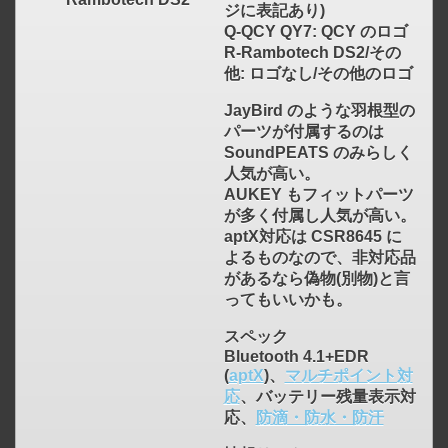
ジに表記あり)
Q-QCY QY7: QCY のロゴ
R-Rambotech DS2/その
他: ロゴなし/その他のロゴ
JayBird のような羽根型の
パーツが付属するのは
SoundPEATS のみらしく
人気が高い。
AUKEY もフィットパーツ
が多く付属し人気が高い。
aptX対応は CSR8645 に
よるものなので、非対応品
があるなら偽物(別物)と言
ってもいいかも。
スペック
Bluetooth 4.1+EDR
(
aptX
)、
マルチポイント対
応
、バッテリー残量表示対
応、
防滴・防水・防汗