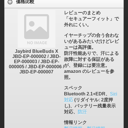
価格比較
レビューのまとめ
「セキュアーフィット」で
外れにくい。
イヤーチップの合う合わな
いがあるみたいだけどレビ
ューは高評価。
Jaybird BlueBuds X
防汗性能ありで、汗による
JBD-EP-000002 / JBD-
故障に対する保証がある
EP-000003 / JBD-EP-
が、登録には要注意。
000005 / JBD-EP-000006 /
amazon のレビューを参
JBD-EP-000007
照。
スペック
Bluetooth 2.1+EDR、
Siri
対応
(リダイヤル: 2度押
し)、バッテリー残量表示
対応、
防汗
情報リンク