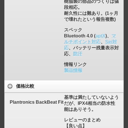
樹脂製の部品のつくりは値
段相応。
耐久性には難あり。(1ヶ月
で壊れたという報告複数)
click to expand contents
スペック
Bluetooth 4.0 (
aptX
)、
マ
ルチポイント対応
、
Siri対
応
、バッテリー残量表示対
応、
防汗
情報リンク
製品情報
価格比較
基準は満たしていないよう
Plantronics BackBeat Fit
だが、IPX4相当の防水性
能はありそう。
レビューのまとめ
【良い点】