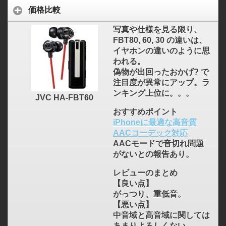
価格比較
写真や仕様を見る限り、
FBT80, 60, 30 の違いは、
イヤホンの違いのように思
われる。
偽物が出回ったおかげ? で
注目度が異常にアップ。ラ
ンキング上位に。。。
JVC HA-FBT60
おすすめポイント
iPhoneに最適な高音質
AACコーデック対応
AACモードで音切れ問題
がないとの報告あり。
レビューのまとめ
【良い点】
がっつり、重低音。
【悪い点】
中音域と高音域に関しては
あまりよろしくない。