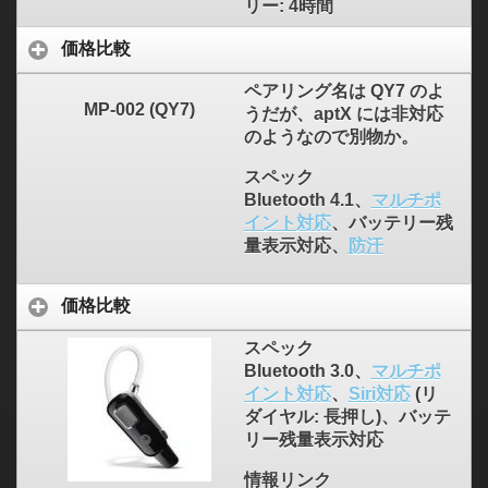
リー: 4時間
価格比較
ペアリング名は QY7 のよ
MP-002 (QY7)
うだが、aptX には非対応
のようなので別物か。
スペック
Bluetooth 4.1、
マルチポ
イント対応
、バッテリー残
量表示対応、
防汗
価格比較
スペック
Bluetooth 3.0、
マルチポ
イント対応
、
Siri対応
(リ
ダイヤル: 長押し)、バッテ
リー残量表示対応
情報リンク