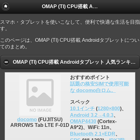
OMAP (TI) CPU搭載 Androidタブレット
click to expand contents
スマホ・タブレットを使いこなして、便利で快適な生活を目指
す。
このページは、OMAP (TI) CPU搭載 Androidタブレットについ
てのまとめ。
OMAP (TI) CPU搭載 Androidタブレット 人気ランキング順
おすすめポイント
話題の格安SIMで使用可能
な docomo白ロム。
スペック
10.1インチ
(
1280×800
)、
Android 3.2→4.0.3
、
docomo
(FUJITSU)
OMAP4430
(Cortex-
ARROWS Tab LTE F-01D
A9*2)、WiFi: 11n、
Bluetooth 2.1+EDR
、