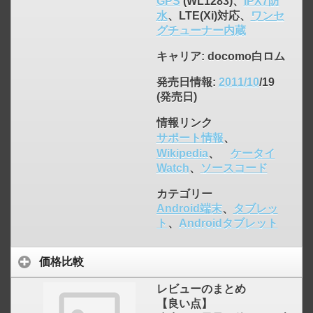
GPS
(WL1283)、
IPX7防
水
、LTE(Xi)対応、
ワンセ
グチューナー内蔵
キャリア
: docomo白ロム
発売日情報
:
2011/10
/19
(発売日)
情報リンク
サポート情報
、
Wikipedia
、
ケータイ
Watch
、
ソースコード
カテゴリー
click to expand contents
Android端末
、
タブレッ
ト
、
Androidタブレット
価格比較
レビューのまとめ
【良い点】