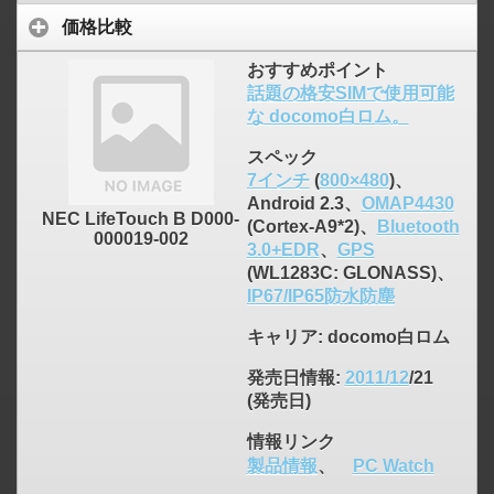
価格比較
おすすめポイント
話題の格安SIMで使用可能
な docomo白ロム。
スペック
7インチ
(
800×480
)、
Android 2.3、
OMAP4430
NEC LifeTouch B D000-
(Cortex-A9*2)、
Bluetooth
000019-002
3.0+EDR
、
GPS
(WL1283C: GLONASS)、
IP67/IP65防水防塵
キャリア
: docomo白ロム
発売日情報
:
2011/12
/21
(発売日)
情報リンク
製品情報
、
PC Watch