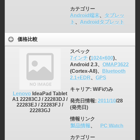
カテゴリー
Android端末
、
タブレッ
ト
、
Androidタブレット
価格比較
スペック
7インチ
(
1024×600
)、
Android 2.3、
OMAP3622
(Cortex-A8)、
Bluetooth
2.1+EDR
、
GPS
キャリア
: WiFiのみ
Lenovo
IdeaPad Tablet
A1 22283CJ / 22283DJ /
発売日情報
:
2011/10
/28
22283EJ / 22283FJ /
(発売日)
22283GJ
情報リンク
製品情報
、
PC Watch
カテゴリー