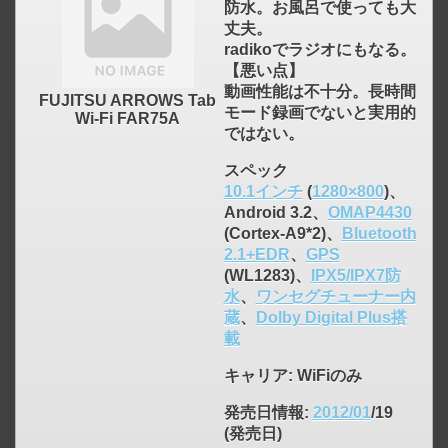
防水。お風呂で使っても大
丈夫。
radikoでラジオにもなる。
【悪い点】
動画性能は不十分。長時間
FUJITSU ARROWS Tab
モード録画でないと実用的
Wi-Fi FAR75A
ではない。
スペック
10.1インチ
(
1280×800
)、
Android 3.2、
OMAP4430
(Cortex-A9*2)、
Bluetooth
2.1+EDR
、
GPS
(WL1283)、
IPX5/IPX7防
click to expand contents
水
、
ワンセグチューナー内
蔵
、
Dolby Digital Plus搭
載
キャリア
: WiFiのみ
発売日情報
:
2012/01
/19
(発売日)