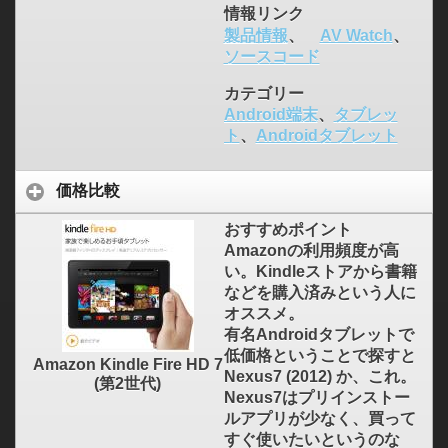
情報リンク
製品情報
、
AV Watch
、
ソースコード
カテゴリー
Android端末
、
タブレッ
ト
、
Androidタブレット
価格比較
おすすめポイント
Amazonの利用頻度が高
い。Kindleストアから書籍
などを購入済みという人に
オススメ。
有名Androidタブレットで
低価格ということで探すと
Amazon Kindle Fire HD 7
Nexus7 (2012) か、これ。
(第2世代)
Nexus7はプリインストー
ルアプリが少なく、買って
すぐ使いたいというのな