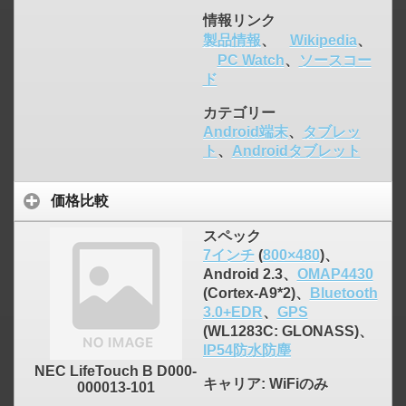
情報リンク
製品情報
、
Wikipedia
、
PC Watch
、
ソースコー
ド
カテゴリー
Android端末
、
タブレッ
ト
、
Androidタブレット
価格比較
スペック
7インチ
(
800×480
)、
Android 2.3、
OMAP4430
(Cortex-A9*2)、
Bluetooth
3.0+EDR
、
GPS
(WL1283C: GLONASS)、
IP54防水防塵
NEC LifeTouch B D000-
キャリア
: WiFiのみ
000013-101