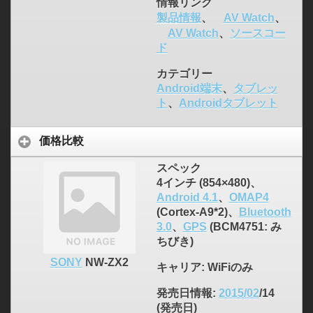
情報リンク
製品情報
、
AV Watch
、
AV Watch
、
ソースコー
ド
カテゴリー
Android端末
、
タブレッ
ト
、
Androidタブレット
価格比較
スペック
4インチ (854×480)、
Android 4.1
、
OMAP4
(Cortex-A9*2)、
Bluetooth
3.0
、
GPS
(BCM4751: み
ちびき)
SONY
NW-ZX2
キャリア
: WiFiのみ
発売日情報
:
2015/02
/14
(発売日)