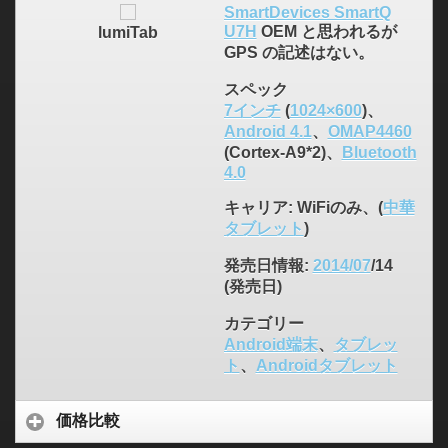
SmartDevices SmartQ
U7H
OEM と思われるが
lumiTab
GPS の記述はない。
スペック
7インチ
(
1024×600
)、
Android 4.1
、
OMAP4460
(Cortex-A9*2)、
Bluetooth
4.0
キャリア
: WiFiのみ、(
中華
タブレット
)
発売日情報
:
2014/07
/14
(発売日)
カテゴリー
Android端末
、
タブレッ
ト
、
Androidタブレット
価格比較