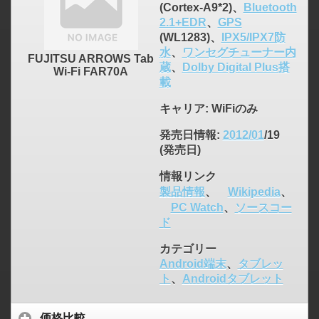
(Cortex-A9*2)、
Bluetooth
2.1+EDR
、
GPS
(WL1283)、
IPX5/IPX7防
水
、
ワンセグチューナー内
FUJITSU ARROWS Tab
蔵
、
Dolby Digital Plus搭
Wi-Fi FAR70A
載
キャリア
: WiFiのみ
発売日情報
:
2012/01
/19
(発売日)
情報リンク
製品情報
、
Wikipedia
、
PC Watch
、
ソースコー
ド
カテゴリー
Android端末
、
タブレッ
ト
、
Androidタブレット
価格比較