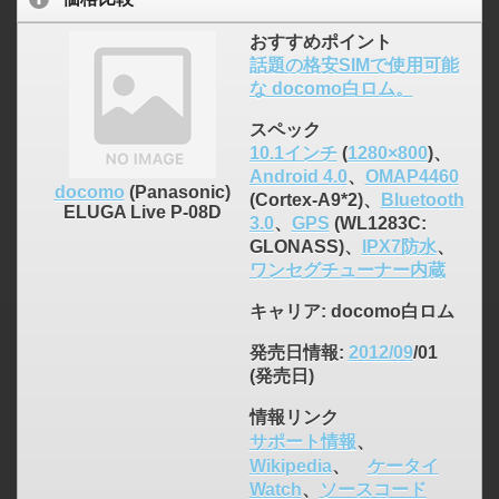
おすすめポイント
話題の格安SIMで使用可能
な docomo白ロム。
スペック
10.1インチ
(
1280×800
)、
Android 4.0
、
OMAP4460
docomo
(Panasonic)
(Cortex-A9*2)、
Bluetooth
ELUGA Live P-08D
3.0
、
GPS
(WL1283C:
GLONASS)、
IPX7防水
、
ワンセグチューナー内蔵
キャリア
: docomo白ロム
発売日情報
:
2012/09
/01
(発売日)
情報リンク
サポート情報
、
Wikipedia
、
ケータイ
Watch
、
ソースコード