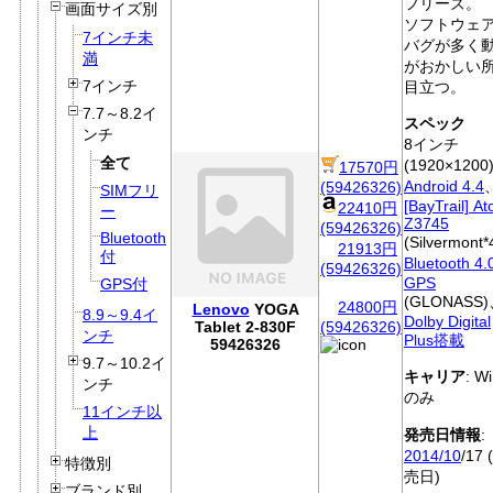
フリーズ。
画面サイズ別
ソフトウェ
7インチ未
バグが多く
満
がおかしい
7インチ
目立つ。
7.7～8.2イ
スペック
ンチ
8インチ
全て
(1920×1200
17570円
Android 4.4
(59426326)
SIMフリ
[BayTrail] A
22410円
ー
Z3745
(59426326)
Bluetooth
(Silvermont
21913円
付
Bluetooth 4.
(59426326)
GPS
GPS付
(GLONASS
24800円
Lenovo
YOGA
8.9～9.4イ
Dolby Digital
Tablet 2-830F
(59426326)
ンチ
Plus搭載
59426326
9.7～10.2イ
キャリア
: Wi
ンチ
のみ
11インチ以
上
発売日情報
:
2014/10
/17 
特徴別
売日)
ブランド別