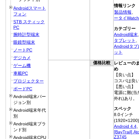
情報リンク
Androidスマート
製品情報
、
フォン
ータイWatch
STB スティック
PC
カテゴリー
Android端末
腕時計型端末
タブレット
眼鏡型端末
Androidタ
ノートPC
ット
デジカメ
価格比較
レビューの
ゲーム機
め
車載PC
【良い点】
コスパは良
プロジェクター
【悪い点】
ボードPC
電源に難(当
Android端末バー
外れ)あり。
ジョン別
スペック
Android端末年代
8.0インチ
別
(1920×1200
Android端末ブラ
Android 4.4
ンド別
[BayTrail] A
Z3745
Android端末CPU