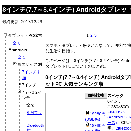
8インチ(7.7～8.4インチ) Androidタブレッ
最終更新: 2017/12/29
1
2
3
タブレットPC端末
全て
スマホ・タブレットを使いこなして、便利で
Android
な生活を目指す。
全て
このページは、8インチ(7.7～8.4インチ) Andro
画面サイズ別
タブレットPCについてのまとめ。
7インチ未
8インチ(7.7～8.4インチ) Androidタ
満
ットPC 人気ランキング順
7インチ
7.7～8.2イ
価格比較
スペック
ンチ
8インチ
全て
(1280×800)
Fire OS 5
SIMフリ
19980円
(Android 5.
ー
(8GB黒)
ース)
、CPU
Bluetooth
19980円
明、
Bluetoo
付
(8GB青)