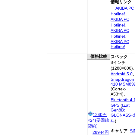
情報リンク
AKIBA PC
Hotline!
、
AKIBA PC
Hotline!
、
AKIBA PC
Hotline!
、
AKIBA PC
Hotline!
価格比較
スペック
8インチ
(1280×800)
Android 5.0
Snapdragon
410 MSM89
(Cortex-
A53*4)、
Bluetooth 4.
GPS
(
IZat
Gen8B:
1240円
GLONASS+
×24(要回線
斗
)
契約)
キャリア
:
S
28944円