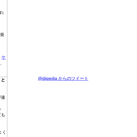
Fi
(発
ケ
、
@diipedia からのツイート
まと
が速
い
度も
がよく