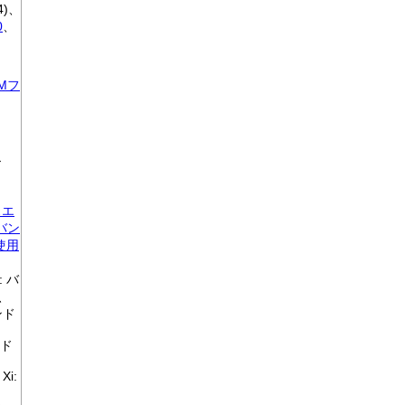
*4)、
0
、
IMフ
ア
スエ
 バン
で使用
: バ
)、
ンド
ンド
Xi: