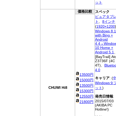
ット
価格比較
スペック
ピュアタブ
ト
、
8インチ
(
1920×1200
Windows 8.1
with Bing +
Android
4.4→Windo
10 Home +
Android 5.1
[BayTrail] A
Z3736F (4C 
4T)、
Blueto
4.0
13500円
キャリア
: (
15000円
Windowsタ
13500円
CHUWI Hi8
ット
)
15300円
12550円
発売日情報
:
2015/07/03
21800円
(AKIBA PC
Hotline!)