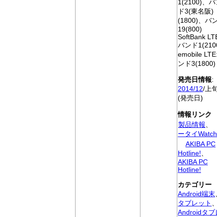
1(2100)、
ド3(東名阪)
(1800)、バ
19(800)
SoftBank LT
バンド1(210
emobile LTE
ンド3(1800)
発売日情報
:
2014/12
/上
(発売日)
情報リンク
製品情報
、
ータイWatch
AKIBA PC
Hotline!
、
AKIBA PC
Hotline!
カテゴリー
Android端末
タブレット
Androidタ