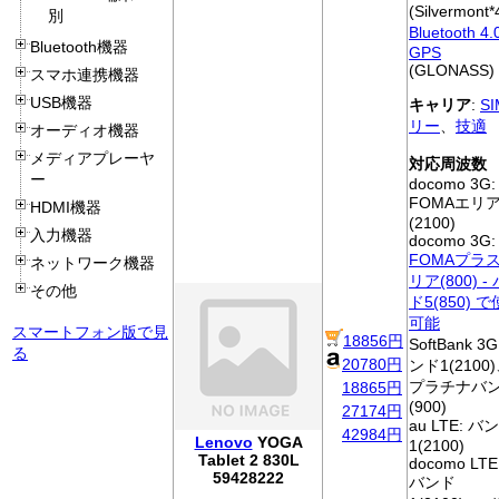
(Silvermont
別
Bluetooth 4.
Bluetooth機器
GPS
(GLONASS)
スマホ連携機器
USB機器
キャリア
:
S
リー
、
技適
オーディオ機器
メディアプレーヤ
対応周波数
ー
docomo 3G:
FOMAエリ
HDMI機器
(2100)
入力機器
docomo 3G:
FOMAプラ
ネットワーク機器
リア(800) -
その他
ド5(850) 
可能
スマートフォン版で見
18856円
SoftBank 3G
る
20780円
ンド1(2100
プラチナバ
18865円
(900)
27174円
au LTE: バ
42984円
Lenovo
YOGA
1(2100)
Tablet 2 830L
docomo LTE 
59428222
バンド