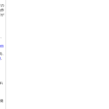
アの
動作
所が
)、
、
tom
*4)、
0
、
)、
Fi
(発