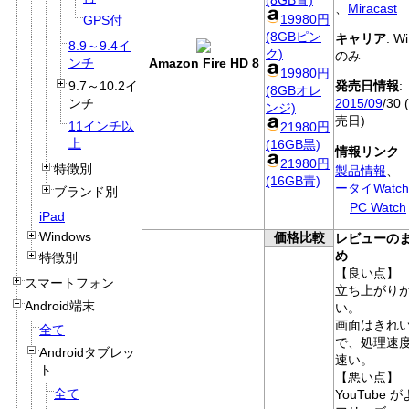
、
Miracast
19980円
GPS付
(8GBピン
キャリア
: Wi
8.9～9.4イ
ク)
のみ
Amazon Fire HD 8
ンチ
19980円
9.7～10.2イ
発売日情報
:
(8GBオレ
ンチ
2015/09
/30 
ンジ)
売日)
11インチ以
21980円
上
(16GB黒)
情報リンク
21980円
特徴別
製品情報
、
(16GB青)
ータイWatch
ブランド別
PC Watch
iPad
Windows
価格比較
レビューの
め
特徴別
【良い点】
スマートフォン
立ち上がり
Android端末
い。
画面はきれ
全て
で、処理速
Androidタブレッ
速い。
ト
【悪い点】
全て
YouTube 