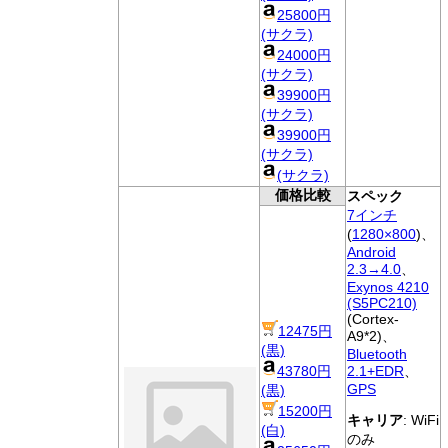
25800円
(サクラ)
24000円
(サクラ)
39900円
(サクラ)
39900円
(サクラ)
(サクラ)
価格比較
スペック
7インチ
(
1280×800
)、
Android
2.3→4.0
、
Exynos 4210
(S5PC210)
(Cortex-
12475円
A9*2)、
(黒)
Bluetooth
43780円
2.1+EDR
、
GPS
(黒)
15200円
キャリア
: WiFi
(白)
のみ