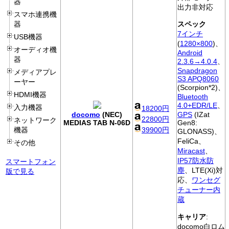
器
出力非対応
スマホ連携機
器
スペック
7インチ
USB機器
(
1280×800
)、
オーディオ機
Android
器
2.3.6→4.0.4
、
Snapdragon
メディアプレ
S3 APQ8060
ーヤー
(Scorpion*2)、
HDMI機器
Bluetooth
4.0+EDR/LE
、
入力機器
18200円
docomo
(NEC)
GPS
(IZat
22800円
ネットワーク
MEDIAS TAB N-06D
Gen8:
39900円
機器
GLONASS)、
FeliCa、
その他
Miracast
、
IP57防水防
スマートフォン
塵
、LTE(Xi)対
版で見る
応、
ワンセグ
チューナー内
蔵
キャリア
:
docomo白ロム