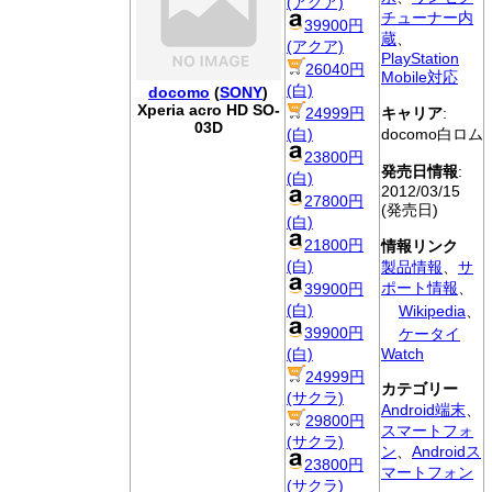
(アクア)
チューナー内
39900円
蔵
、
(アクア)
PlayStation
26040円
Mobile対応
(白)
docomo
(
SONY
)
Xperia acro HD SO-
24999円
キャリア
:
03D
(白)
docomo白ロム
23800円
発売日情報
:
(白)
2012/03/15
27800円
(発売日)
(白)
21800円
情報リンク
(白)
製品情報
、
サ
ポート情報
、
39900円
(白)
Wikipedia
、
39900円
ケータイ
(白)
Watch
24999円
カテゴリー
(サクラ)
Android端末
、
29800円
スマートフォ
(サクラ)
ン
、
Androidス
23800円
マートフォン
(サクラ)