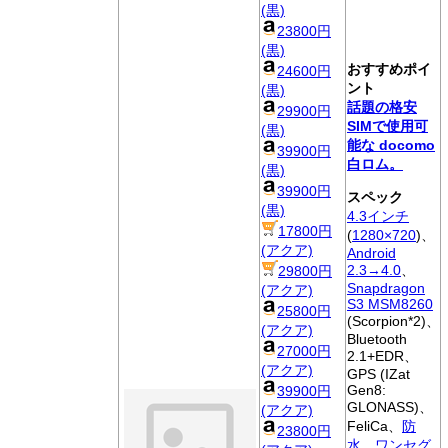
(黒)
23800円
(黒)
おすすめポイ
24600円
ント
(黒)
話題の格安
29900円
SIMで使用可
(黒)
能な docomo
39900円
白ロム。
(黒)
39900円
スペック
(黒)
4.3インチ
17800円
(
1280×720
)、
(アクア)
Android
2.3→4.0
、
29800円
Snapdragon
(アクア)
S3 MSM8260
25800円
(Scorpion*2)、
(アクア)
Bluetooth
27000円
2.1+EDR、
(アクア)
GPS (IZat
Gen8:
39900円
GLONASS)、
(アクア)
FeliCa、
防
23800円
水
、
ワンセグ