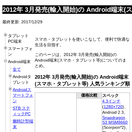
2012年 3月発売(輸入開始)の Android端
最終更新: 2017/12/29
タブレット
スマホ・タブレットを使いこなして、便利で快適な
PC端末
生活を目指す。
スマートフォ
ン
このページは、2012年 3月発売(輸入開始)の
Android端末(スマホ・タブレット等)についてのま
Android端末
とめ。
全て
2012年 3月発売(輸入開始)の Android端末
Androidタ
ブレット
(スマホ・タブレット等) 人気ランキング順
Androidス
価格比較
マートフォ
スペック
ン
4.3インチ
(
1280×720
)、
STB ステ
Android 2.3、
ィックPC
Snapdragon
腕時計型端
S3 MSM8660
末
(Scorpion*2)、