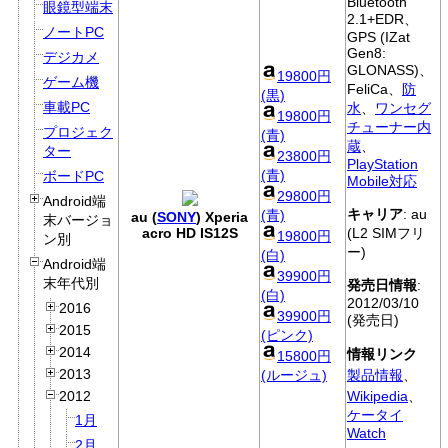
Bluetooth
眼鏡型端末
2.1+EDR、
ノートPC
GPS (IZat
Gen8:
デジカメ
GLONASS)、
19800円
ゲーム機
FeliCa、
防
(黒)
車載PC
水
、
ワンセグ
19800円
チューナー内
プロジェク
(青)
蔵
、
ター
23800円
PlayStation
(青)
ボードPC
Mobile対応
29800円
Android端
キャリア
: au
(青)
au (
SONY
) Xperia
末バージョ
acro HD IS12S
(L2 SIMフリ
19800円
ン別
ー)
(白)
Android端
39900円
末年代別
発売日情報
:
(白)
2012/03/10
2016
39900円
(発売日)
2015
(ピンク)
2014
情報リンク
15800円
2013
(ルージュ)
製品情報
、
Wikipedia
、
2012
ケータイ
1月
Watch
2月