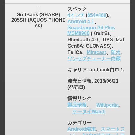
スペック
SoftBank (SHARP)
4インチ
(
854×480
)、
205SH (AQUOS PHONE
Android 4.1
、
ss)
Snapdragon S4 Plus
MSM8960
(Krait*2)、
Bluetooth 4.0、GPS (IZat
Gen8A: GLONASS)、
FeliCa、
Miracast
、
防水
、
ワンセグチューナー内蔵
キャリア
: softbank白ロム
発売日情報
: 2013/06/21
click to expand contents
(発売日)
情報リンク
製品情報
、
Wikipedia
、
ケータイWatch
カテゴリー
Android端末
、
スマートフ