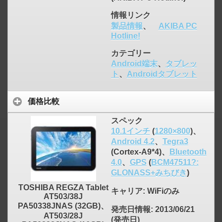
情報リンク
製品情報
、
AKIBA PC
Hotline!
カテゴリー
Android端末
、
タブレッ
ト
、
Androidタブレット
価格比較
click to expand contents
スペック
10.1インチ
(
1280×800
)、
Android 4.2
、
Tegra3
(Cortex-A9*4)、
Bluetooth
4.0
、
GPS
(
BCM47511?:
GLONASS+みちびき
)
TOSHIBA REGZA Tablet
キャリア
: WiFiのみ
AT503/38J
PA50338JNAS (32GB)、
発売日情報
: 2013/06/21
AT503/28J
(発売日)