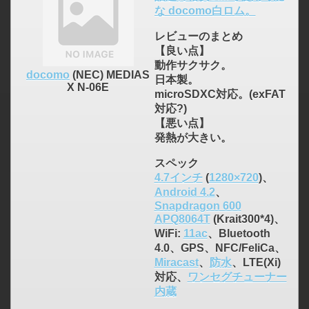
な docomo白ロム。
レビューのまとめ
【良い点】
動作サクサク。
docomo
(NEC) MEDIAS
日本製。
X N-06E
microSDXC対応。(exFAT
対応?)
【悪い点】
発熱が大きい。
スペック
4.7インチ
(
1280×720
)、
Android 4.2
、
Snapdragon 600
APQ8064T
(Krait300*4)、
WiFi:
11ac
、Bluetooth
4.0、GPS、NFC/FeliCa、
Miracast
、
防水
、LTE(Xi)
対応、
ワンセグチューナー
内蔵