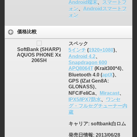
Android端末
、
スマートフ
ォン
、
Androidスマートフ
ォン
価格比較
スペック
SoftBank (SHARP)
5インチ
(
1920×1080
)、
AQUOS PHONE Xx
Android 4.2
、
206SH
Snapdragon 600
APQ8064T
(Krait300*4)、
Bluetooth 4.0 (
aptX
)、
GPS (IZat Gen8A:
GLONASS)、
NFC/FeliCa、
Miracast
、
IPX5/IPX7防水
、
ワンセ
グ・フルセグチューナー内
蔵
キャリア
: softbank白ロム
発売日情報
: 2013/06/28