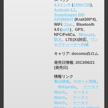
4.3インチ
(
1280×720
)、
Android 4.2
、
Snapdragon 600
APQ8064T
(Krait300*4)、
WiFi:
11ac
、Bluetooth
4.0 (
aptX
)、GPS、
NFC/FeliCa、
Miracast
、
防水
、LTE(Xi)対応、
ワン
セグチューナー内蔵
キャリア
: docomo白ロム
click to expand contents
発売日情報
: 2013/06/21
(発売日)
情報リンク
製品情報
、
サポート情報
、
Wikipedia
、
ケータイ
Watch
、
ケータイ
Watch
、
ケータイ
Watch
、
ケータイ