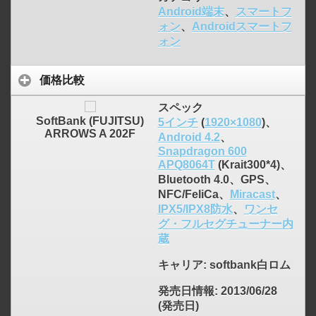
Android端末
、
スマートフ
ォン
、
Androidスマートフ
ォン
価格比較
スペック
SoftBank (FUJITSU)
5インチ
(
1920×1080
)、
ARROWS A 202F
Android 4.2
、
Snapdragon 600
APQ8064T
(Krait300*4)、
Bluetooth 4.0、GPS、
NFC/FeliCa、
Miracast
、
IPX5/IPX8防水
、
ワンセ
グ・フルセグチューナー内
蔵
キャリア
: softbank白ロム
発売日情報
: 2013/06/28
(発売日)
click to expand contents