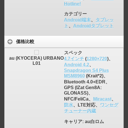
Hotline!
カテゴリー
Android端末
、
タブレッ
ト
、
Androidタブレット
価格比較
click to expand contents
スペック
au (KYOCERA) URBANO
4.7インチ
(
1280×720
)、
L01
Android 4.2
、
Snapdragon S4 Plus
MSM8960
(Krait*2)、
Bluetooth 4.0+EDR、
GPS (IZat Gen8A:
GLONASS)、
NFC/FeliCa、
Miracast
、
防水
、LTE対応、
ワンセグ
チューナー内蔵
キャリア
: au白ロム