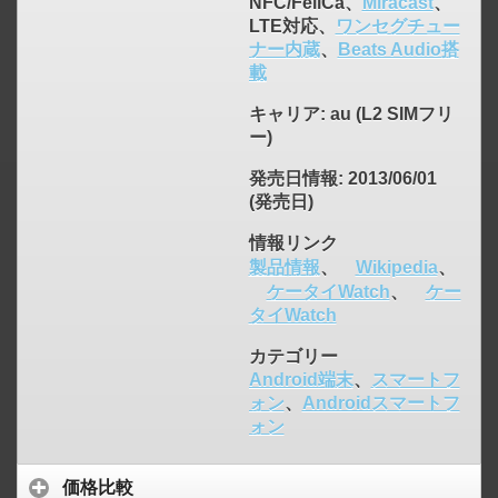
NFC/FeliCa、
Miracast
、
LTE対応、
ワンセグチュー
ナー内蔵
、
Beats Audio搭
載
click to expand contents
キャリア
: au (L2 SIMフリ
ー)
発売日情報
: 2013/06/01
(発売日)
情報リンク
製品情報
、
Wikipedia
、
ケータイWatch
、
ケー
タイWatch
カテゴリー
Android端末
、
スマートフ
ォン
、
Androidスマートフ
ォン
価格比較