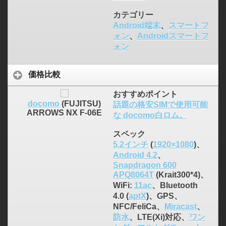
カテゴリー
Android端末
、
スマートフ
ォン
、
Androidスマートフ
ォン
価格比較
おすすめポイント
docomo
(FUJITSU)
話題の格安SIMで使用可能
ARROWS NX F-06E
な docomo白ロム。
スペック
5.2インチ
(
1920×1080
)、
Android 4.2
、
Snapdragon 600
APQ8064T
(Krait300*4)、
WiFi:
11ac
、Bluetooth
4.0 (
aptX
)、GPS、
NFC/FeliCa、
Miracast
、
防水
、LTE(Xi)対応、
ワン