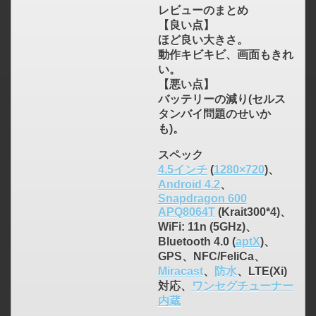
レビューのまとめ
【良い点】
ほど良い大きさ。
動作キビキビ、画面もきれ
い。
【悪い点】
バッテリーの減り(セルス
タンバイ問題のせいか
も)。
スペック
4.5インチ
(
1280×720
)、
Android 4.2
、
Snapdragon 600
APQ8064T
(Krait300*4)、
WiFi: 11n (5GHz)、
Bluetooth 4.0 (
aptX
)、
GPS、NFC/FeliCa、
Miracast
、
防水
、LTE(Xi)
対応、
ワンセグチューナー
内蔵