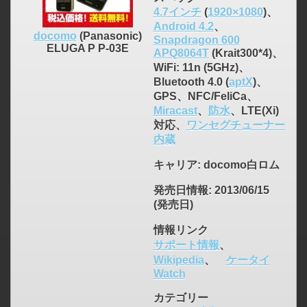
4.7インチ
(
1920×1080
)、
Android 4.2
、
docomo
(Panasonic)
Snapdragon 600
ELUGA P P-03E
APQ8064T
(Krait300*4)、
WiFi: 11n (5GHz)、
Bluetooth 4.0 (
aptX
)、
GPS、NFC/FeliCa、
Miracast
、
防水
、LTE(Xi)
対応、
ワンセグチューナー
内蔵
キャリア
: docomo白ロム
発売日情報
: 2013/06/15
(発売日)
情報リンク
サポート情報
、
Wikipedia
、
ケータイ
Watch
カテゴリー