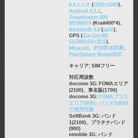
6.4インチ
(
1920×1080
)、
Android 4.2.2
、
Snapdragon 800
MSM8974
(Krait400*4)、
Bluetooth 4.0
(
aptX
)、
GPS (
IZat Gen8B:
GLONASS+北斗
)、
Miracast
、
IP58防水防塵
、
PlayStation Mobile対応
キャリア
: SIMフリー
対応周波数
docomo 3G: FOMAエリア
(2100)、東名阪(1700)
docomo 3G:
FOMAプラス
エリア(800) - バンド5(850)
で使用可能
SoftBank 3G: バンド
1(2100)、プラチナバンド
(900)
emobile 3G: バンド