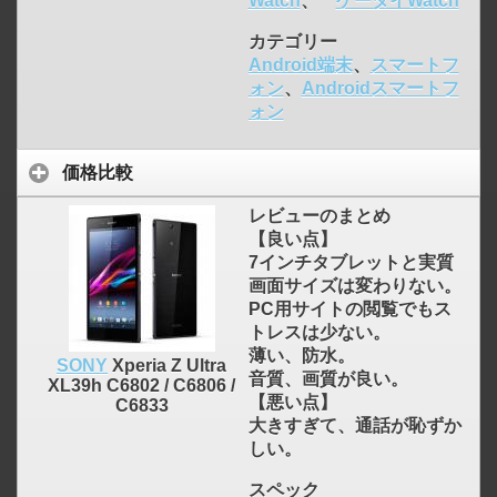
Watch
、
ケータイWatch
カテゴリー
Android端末
、
スマートフ
ォン
、
Androidスマートフ
ォン
価格比較
レビューのまとめ
【良い点】
7インチタブレットと実質
画面サイズは変わりない。
PC用サイトの閲覧でもス
トレスは少ない。
薄い、防水。
SONY
Xperia Z Ultra
音質、画質が良い。
XL39h C6802 / C6806 /
【悪い点】
C6833
大きすぎて、通話が恥ずか
しい。
click to expand contents
スペック