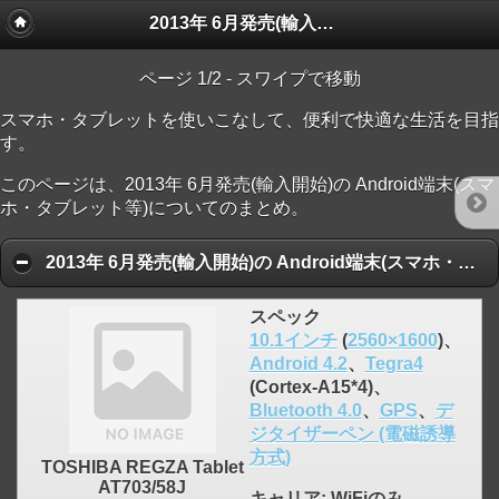
2013年 6月発売(輸入開始)の Android端末(スマホ・タブレット等)
ページ 1/2 - スワイプで移動
スマホ・タブレットを使いこなして、便利で快適な生活を目指
す。
このページは、2013年 6月発売(輸入開始)の Android端末(スマ
ホ・タブレット等)についてのまとめ。
2013年 6月発売(輸入開始)の Android端末(スマホ・タブレット等) 人気ランキング順
スペック
10.1インチ
(
2560×1600
)、
Android 4.2
、
Tegra4
(Cortex-A15*4)、
Bluetooth 4.0
、
GPS
、
デ
ジタイザーペン (電磁誘導
click to expand contents
方式)
TOSHIBA REGZA Tablet
AT703/58J
キャリア
: WiFiのみ