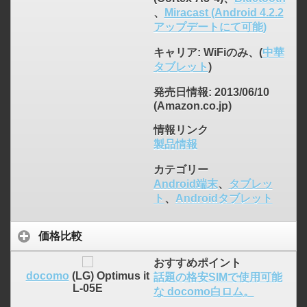
、
Miracast (Android 4.2.2
click to expand contents
アップデートにて可能)
キャリア
: WiFiのみ、(
中華
タブレット
)
発売日情報
: 2013/06/10
(Amazon.co.jp)
情報リンク
製品情報
カテゴリー
Android端末
、
タブレッ
ト
、
Androidタブレット
価格比較
おすすめポイント
docomo
(LG) Optimus it
話題の格安SIMで使用可能
click to expand contents
L-05E
な docomo白ロム。