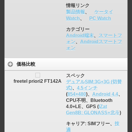
情報リンク
製品情報
、
ケータイ
Watch
、
PC Watch
カテゴリー
Android端末
、
スマートフ
ォン
、
Androidスマートフ
ォン
価格比較
スペック
freetel priori2 FT142A
デュアルSIM:3G+3G (切替
式)
、
4.5インチ
(
854×480
)、
Android 4.4
、
CPU不明、Bluetooth
4.0+LE、GPS (
IZat
Gen8B: GLONASS+北斗
)
キャリア
: SIMフリー、
技
適