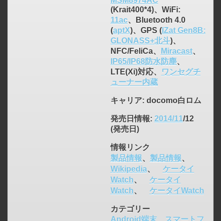
MSM8974AC
(Krait400*4)、WiFi:
11ac
、Bluetooth 4.0
(
aptX
)、GPS (
IZat Gen8B:
GLONASS+北斗
)、
NFC/FeliCa、
Miracast
、
IP65/IP68防水防塵
、
LTE(Xi)対応、
ワンセグチ
ューナー内蔵
キャリア
: docomo白ロム
発売日情報
:
2014/11
/12
(発売日)
情報リンク
製品情報
、
製品情報
、
Wikipedia
、
ケータイ
Watch
、
ケータイ
Watch
、
ケータイWatch
click to expand contents
カテゴリー
Android端末
、
スマートフ