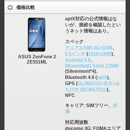
価格比較
aptX対応の公式情報はな
いが、接続を確認したとい
うネット情報はあり。
スペック
デュアルSIM:3G+GSM
、
5.5インチ
(
1920×1080
)、
ASUS ZenFone 2
Android 5.0
、
click to expand contents
ZE551ML
[Moorefield] Atom Z3580
(Silvermont*4)、
Bluetooth 4.0 (
aptX
)、
GPS (
GLONASS+北斗+み
ちびき (BCM47531)
)、
NFC
キャリア
: SIMフリー、
技
適
対応周波数
docomo 3G: FOMAエリア