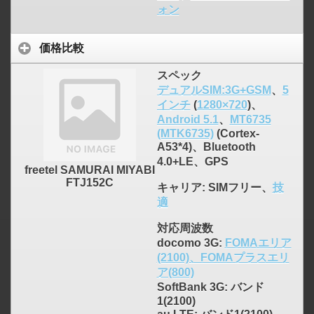
ォン
価格比較
スペック
デュアルSIM:3G+GSM
、
5
インチ
(
1280×720
)、
Android 5.1
、
MT6735
(MTK6735)
(Cortex-
A53*4)、Bluetooth
4.0+LE、GPS
freetel SAMURAI MIYABI
FTJ152C
キャリア
: SIMフリー、
技
適
対応周波数
docomo 3G:
FOMAエリア
(2100)、FOMAプラスエリ
ア(800)
SoftBank 3G: バンド
1(2100)