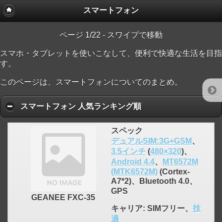
スマートフォン
ページ 1/22 - スワイプで移動
click to expand contents
スマホ・タブレットを使いこなして、便利で快適な生活を目指
す。
このページは、スマートフォンについてのまとめ。
スマートフォン 人気ランキング順
スペック
デュアルSIM:3G+GSM
、
3.5インチ
(
480×320
)、
Android 4.4
、
MT6572M
(MTK6572M)
(Cortex-
A7*2)、Bluetooth 4.0、
GPS
GEANEE FXC-35
キャリア
: SIMフリー、
技
適