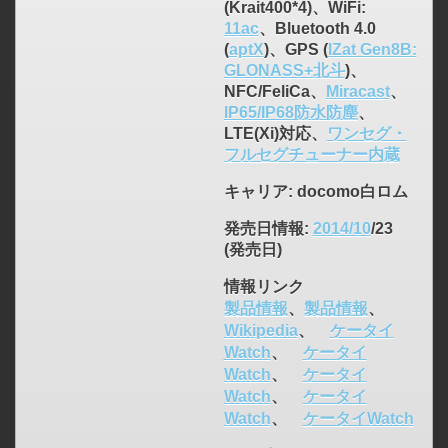
(Krait400*4)、WiFi:
11ac
、Bluetooth 4.0
(
aptX
)、GPS (
IZat Gen8B:
GLONASS+北斗
)、
NFC/FeliCa、
Miracast
、
IP65/IP68防水防塵
、
LTE(Xi)対応、
ワンセグ・
フルセグチューナー内蔵
キャリア
: docomo白ロム
発売日情報
:
2014/10
/23
(発売日)
情報リンク
製品情報
、
製品情報
、
Wikipedia
、
ケータイ
Watch
、
ケータイ
Watch
、
ケータイ
Watch
、
ケータイ
Watch
、
ケータイWatch