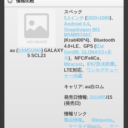
価格比較
スペック
5.1インチ
(
1920×1080
)、
Android 4.4
、
Snapdragon 801
MSM8974AC
(Krait400*4)、Bluetooth
4.0+LE、GPS (
IZat
au (
SAMSUNG
) GALAXY
Gen8B: GLONASS+北
5 SCL23
斗
)、NFC/FeliCa、
Miracast
、
IP67防水防塵
、
LTE対応、
ワンセグチュー
ナー内蔵
キャリア
: au白ロム
発売日情報
:
2014/05
/15
(発売日)
情報リンク
製品情報
、
Wikipedia
、
ケータイWatch
、
ケー