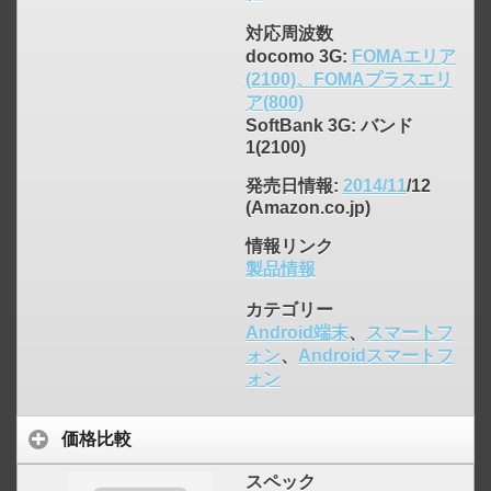
対応周波数
docomo 3G:
FOMAエリア
(2100)、FOMAプラスエリ
ア(800)
SoftBank 3G: バンド
1(2100)
発売日情報
:
2014/11
/12
(Amazon.co.jp)
情報リンク
製品情報
カテゴリー
Android端末
、
スマートフ
ォン
、
Androidスマートフ
ォン
click to expand contents
価格比較
スペック