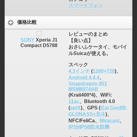
スマートフォン
価格比較
レビューのまとめ
SONY
Xperia J1
【良い点】
Compact D5788
おさいふケータイ、モバイ
ルSuicaが使える。
スペック
4.3インチ
(
1280×720
)、
Android 4.4.4
、
Snapdragon 801
MSM8974AB
(Krait400*4)、WiFi:
11ac
、Bluetooth 4.0
(
aptX
)、GPS (
IZat Gen8B:
GLONASS+北斗
)、
NFC/FeliCa、
Miracast
、
IP55/IP58防水防塵