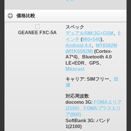
価格比較
スペック
GEANEE FXC-5A
デュアルSIM:3G+GSM
、
5
インチ
(
960×540
)、
Android 4.4
、
MT6582M
(MTK6582M)
(Cortex-
A7*4)、Bluetooth 4.0
LE+EDR、GPS、
Miracast
キャリア
: SIMフリー、
技
click to expand contents
適
対応周波数
docomo 3G:
FOMAエリア
(2100)、FOMAプラスエリ
ア(800)
SoftBank 3G: バンド
1(2100)