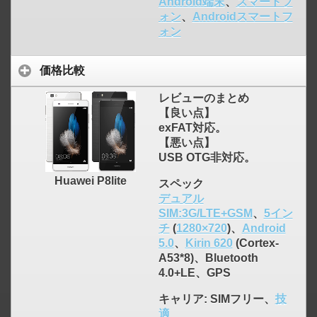
Android端末
、
スマートフ
click to expand contents
ォン
、
Androidスマートフ
ォン
価格比較
レビューのまとめ
【良い点】
exFAT対応。
【悪い点】
USB OTG非対応。
Huawei P8lite
スペック
デュアル
SIM:3G/LTE+GSM
、
5イン
チ
(
1280×720
)、
Android
5.0
、
Kirin 620
(Cortex-
A53*8)、Bluetooth
4.0+LE、GPS
click to expand contents
キャリア
: SIMフリー、
技
適