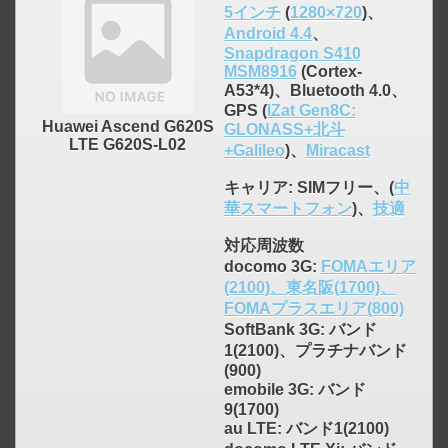
5インチ
(
1280×720
)、
Android 4.4
、
Snapdragon S410
MSM8916
(Cortex-
A53*4)、Bluetooth 4.0、
GPS (
IZat Gen8C:
Huawei Ascend G620S
GLONASS+北斗
LTE G620S-L02
+Galileo
)、
Miracast
キャリア
: SIMフリー、(
中
華スマートフォン
)、
技適
対応周波数
docomo 3G:
FOMAエリア
(2100)、東名阪(1700)、
FOMAプラスエリア(800)
SoftBank 3G: バンド
1(2100)、プラチナバンド
(900)
emobile 3G: バンド
9(1700)
au LTE: バンド1(2100)