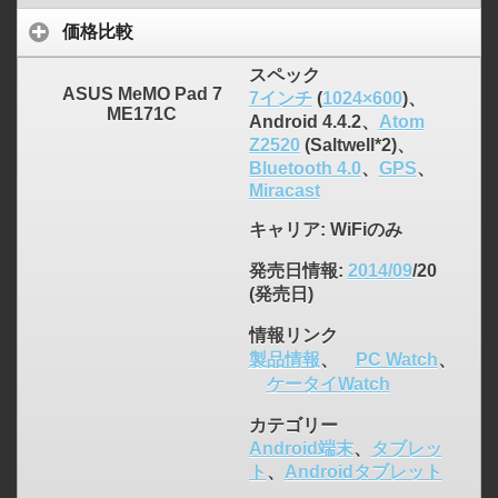
価格比較
スペック
ASUS MeMO Pad 7
7インチ
(
1024×600
)、
ME171C
Android 4.4.2、
Atom
Z2520
(Saltwell*2)、
Bluetooth 4.0
、
GPS
、
click to expand contents
Miracast
キャリア
: WiFiのみ
発売日情報
:
2014/09
/20
(発売日)
情報リンク
製品情報
、
PC Watch
、
ケータイWatch
カテゴリー
Android端末
、
タブレッ
ト
、
Androidタブレット