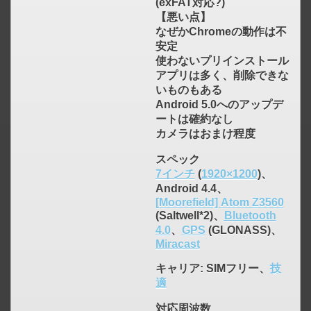
(exFAT対応?)
【悪い点】
なぜかChromeの動作は不
安定
使わないプリインストール
アプリは多く、削除できな
いものもある
Android 5.0へのアップデ
ートは確約なし
カメラはおまけ程度
スペック
7インチ
(
1920×1200
)、
Android 4.4、
[Moorefield] Atom Z3560
(Saltwell*2)、
Bluetooth
4.0
、
GPS
(GLONASS)、
Miracast
キャリア
: SIMフリー、
技
適
click to expand contents
対応周波数