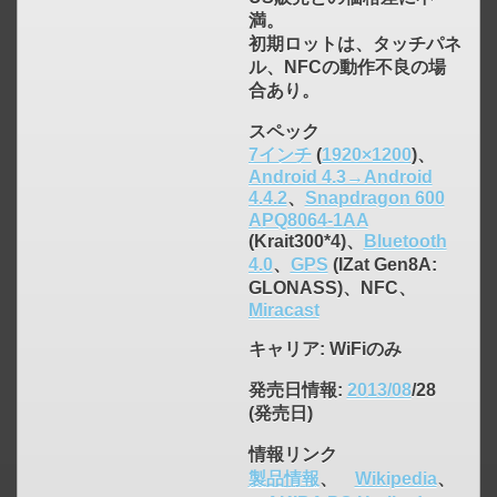
満。
初期ロットは、タッチパネ
ル、NFCの動作不良の場
合あり。
スペック
7インチ
(
1920×1200
)、
Android 4.3→Android
4.4.2
、
Snapdragon 600
APQ8064-1AA
(Krait300*4)、
Bluetooth
4.0
、
GPS
(IZat Gen8A:
GLONASS)、NFC、
Miracast
キャリア
: WiFiのみ
click to expand contents
発売日情報
:
2013/08
/28
(発売日)
情報リンク
製品情報
、
Wikipedia
、