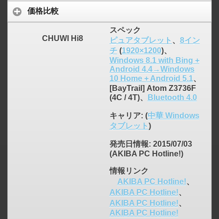
価格比較
スペック
CHUWI Hi8
ピュアタブレット
、
8イン
チ
(
1920×1200
)、
Windows 8.1 with Bing +
Android 4.4→Windows
10 Home + Android 5.1
、
[BayTrail] Atom Z3736F
(4C / 4T)、
Bluetooth 4.0
キャリア
: (
中華 Windows
タブレット
)
発売日情報
: 2015/07/03
(AKIBA PC Hotline!)
情報リンク
click to expand contents
AKIBA PC Hotline!
、
AKIBA PC Hotline!
、
AKIBA PC Hotline!
、
AKIBA PC Hotline!