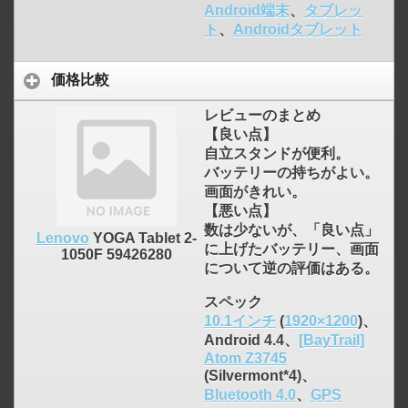
Android端末
、
タブレッ
ト
、
Androidタブレット
価格比較
レビューのまとめ
【良い点】
自立スタンドが便利。
バッテリーの持ちがよい。
画面がきれい。
【悪い点】
数は少ないが、「良い点」
Lenovo
YOGA Tablet 2-
に上げたバッテリー、画面
1050F 59426280
について逆の評価はある。
スペック
10.1インチ
(
1920×1200
)、
Android 4.4、
[BayTrail]
Atom Z3745
(Silvermont*4)、
Bluetooth 4.0
、
GPS