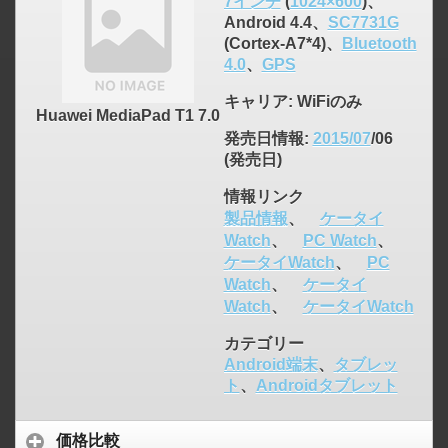
7インチ
(
1024×600
)、
Android 4.4、
SC7731G
(Cortex-A7*4)、
Bluetooth
4.0
、
GPS
キャリア
: WiFiのみ
Huawei MediaPad T1 7.0
発売日情報
:
2015/07
/06
(発売日)
情報リンク
製品情報
、
ケータイ
Watch
、
PC Watch
、
click to expand contents
ケータイWatch
、
PC
Watch
、
ケータイ
Watch
、
ケータイWatch
カテゴリー
Android端末
、
タブレッ
ト
、
Androidタブレット
価格比較