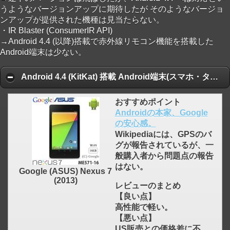
click to expand contents
うようなバージョンアップに期待したが そのようなバージョ
ンアップが提供された機種は見当たらない。
・IR Blaster (ConsumerIR API)
→Android 4.4 (以降)搭載で赤外線リモコン機能を搭載した
Android端末は少ない。
Android 4.4 (KitKat) 搭載 Android端末(スマホ・タブレット等) 人気ランキング順
おすすめポイント
Androidの本家、Google
の安心感。
Wikipediaには、GPSのバ
グが報告されているが、一
般購入者から問題点の報告
はない。
Google (ASUS) Nexus 7
(2013)
レビューのまとめ
【良い点】
高性能で軽い。
【悪い点】
US販売との価格差に不