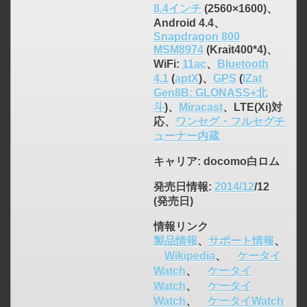
8.4インチ
(2560×1600)、
Android 4.4、
click to expand contents
Snapdragon 800
MSM8974
(Krait400*4)、
WiFi:
11ac
、
Bluetooth
4.1
(
aptX
)、
GPS
(
IZat
Gen8B: GLONASS+北
斗
)、
Miracast
、LTE(Xi)対
応、
ワンセグ・フルセグチ
ューナー内蔵
キャリア
: docomo白ロム
発売日情報
:
2014/12
/12
(発売日)
情報リンク
製品情報
、
サポート情報
、
Wikipedia
、
ケータイ
Watch
、
ケータイ
Watch
、
ケータイ
click to expand contents
Watch
、
ケータイWatch