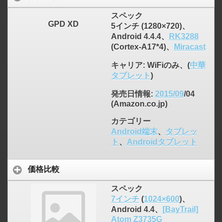
スペック
GPD XD
5インチ (1280×720)、
Android 4.4.4、
RK3288
(Cortex-A17*4)、
Miracast
キャリア
: WiFiのみ、(
中華
タブレット
)
発売日情報
:
2015/09
/04
(Amazon.co.jp)
カテゴリー
Android端末
、
タブレッ
ト
、
Androidタブレット
価格比較
スペック
7インチ
(
1024×600
)、
Android 4.4、
[BayTrail]
Atom Z3735G