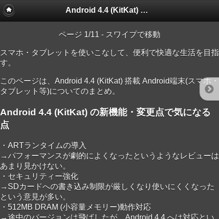
Android 4.4 (KitKat) 搭載 Android端末(スマホ・タブレット等)
ページ 1/11 - スワイプで移動
スマホ・タブレットを使いこなして、便利で快適な生活を目指
す。
このページは、Android 4.4 (KitKat) 搭載 Android端末(スマホ・
タブレット等)についてのまとめ。
Android 4.4 (KitKat) の新機能・変更点で気になる
点
・ARTランタイムの導入
→パフォーマンスが劇的によくなったというようなレビューは
あまり見かけない。
・セキュリティー強化
→SDカードへの書き込み制限が厳しくなり使いにくくなった
という意見が多い。
・512MB DRAM (小容量メモリー)動作対応
→途中のバージョンは飛ばしたが、Android 4.4 へは対応とい