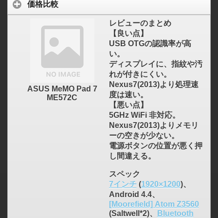
価格比較
レビューのまとめ
【良い点】
USB OTGの認識率が高
い。
ディスプレイに、指紋や汚
れが付きにくい。
Nexus7(2013)より処理速
ASUS MeMO Pad 7
度は速い。
ME572C
【悪い点】
5GHz WiFi 非対応。
Nexus7(2013)よりメモリ
ーの空きが少ない。
電源ボタンの位置が悪く押
し間違える。
スペック
7インチ
(
1920×1200
)、
Android 4.4、
[Moorefield] Atom Z3560
(Saltwell*2)、
Bluetooth