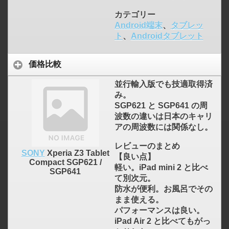
カテゴリー
Android端末
、
タブレッ
ト
、
Androidタブレット
価格比較
並行輸入版でも技適取得済
み。
SGP621 と SGP641 の周
波数の違いは日本のキャリ
アの周波数には関係なし。
レビューのまとめ
SONY
Xperia Z3 Tablet
【良い点】
click to expand contents
Compact SGP621 /
軽い。iPad mini 2 と比べ
SGP641
て別次元。
防水が便利。お風呂でその
まま使える。
パフォーマンスは良い。
iPad Air 2 と比べてもがっ