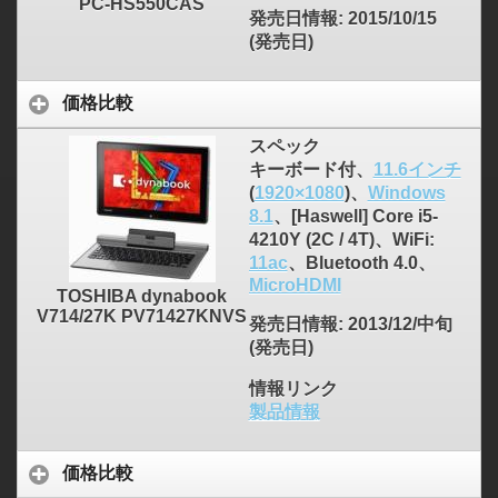
PC-HS550CAS
発売日情報
: 2015/10/15
(発売日)
価格比較
スペック
キーボード付、
11.6インチ
(
1920×1080
)、
Windows
8.1
、[Haswell] Core i5-
4210Y (2C / 4T)、WiFi:
11ac
、Bluetooth 4.0、
MicroHDMI
TOSHIBA dynabook
V714/27K PV71427KNVS
発売日情報
: 2013/12/中旬
(発売日)
情報リンク
製品情報
価格比較