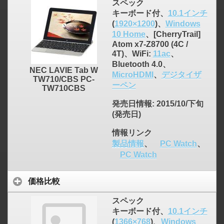
スペック
キーボード付、
10.1インチ
(
1920×1200
)、
Windows
10 Home
、[CherryTrail]
Atom x7-Z8700 (4C /
4T)、WiFi:
11ac
、
Bluetooth 4.0、
NEC LAVIE Tab W
MicroHDMI
、
デジタイザ
TW710/CBS PC-
ーペン
TW710CBS
発売日情報
: 2015/10/下旬
(発売日)
情報リンク
製品情報
、
PC Watch
、
PC Watch
価格比較
スペック
キーボード付、
10.1インチ
(
1366×768
)、
Windows