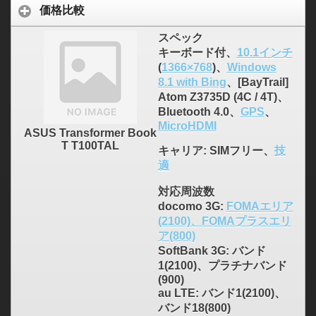
価格比較
スペック
キーボード付、
10.1インチ
(
1366×768
)、
Windows
8.1 with Bing
、[BayTrail]
Atom Z3735D (4C / 4T)、
Bluetooth 4.0、
GPS
、
MicroHDMI
ASUS Transformer Book
T T100TAL
キャリア
: SIMフリー、
技
適
対応周波数
docomo 3G:
FOMAエリア
(2100)、FOMAプラスエリ
ア(800)
SoftBank 3G: バンド
1(2100)、プラチナバンド
(900)
au LTE: バンド1(2100)、
バンド18(800)