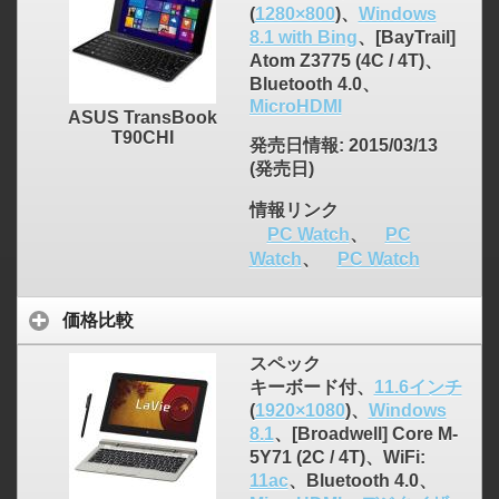
(
1280×800
)、
Windows
8.1 with Bing
、[BayTrail]
Atom Z3775 (4C / 4T)、
Bluetooth 4.0、
MicroHDMI
ASUS TransBook
T90CHI
発売日情報
: 2015/03/13
(発売日)
情報リンク
PC Watch
、
PC
Watch
、
PC Watch
価格比較
スペック
キーボード付、
11.6インチ
(
1920×1080
)、
Windows
8.1
、[Broadwell] Core M-
5Y71 (2C / 4T)、WiFi:
11ac
、Bluetooth 4.0、