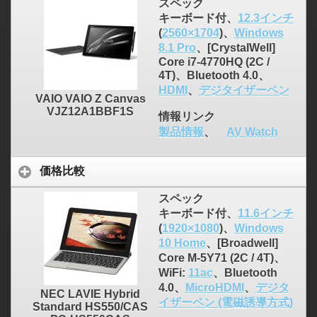
スペック
キーボード付、
12.3インチ
(
2560×1704
)、
Windows
8.1 Pro
、[CrystalWell]
Core i7-4770HQ (2C /
4T)、Bluetooth 4.0、
HDMI
、
デジタイザーペン
VAIO VAIO Z Canvas
VJZ12A1BBF1S
情報リンク
製品情報
、
AV Watch
価格比較
スペック
キーボード付、
11.6インチ
(
1920×1080
)、
Windows
10 Home
、[Broadwell]
Core M-5Y71 (2C / 4T)、
WiFi:
11ac
、Bluetooth
4.0、
MicroHDMI
、
デジタ
NEC LAVIE Hybrid
イザーペン (電磁誘導方式)
Standard HS550/CAS