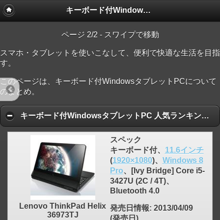
キーボード付WindowsタブレットPC
ページ 2/2 - スワイプで移動
スマホ・タブレットを使いこなして、便利で快適な生活を目指
す。
このページは、キーボード付WindowsタブレットPCについて
のまとめ。
キーボード付WindowsタブレットPC 人気ランキング順
スペック
キーボード付、
11.6インチ
(
1920×1080
)、
Windows 8
Pro
、[Ivy Bridge] Core i5-
3427U (2C / 4T)、
Bluetooth 4.0
Lenovo ThinkPad Helix
発売日情報
: 2013/04/09
36973TJ
(発売日)