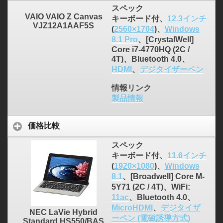
スペック
VAIO VAIO Z Canvas
キーボード付、
12.3インチ
VJZ12A1AAF5S
(
2560×1704
)、
Windows
8.1 Pro
、[CrystalWell]
Core i7-4770HQ (2C /
4T)、Bluetooth 4.0、
HDMI
、
デジタイザーペン
情報リンク
製品情報
価格比較
スペック
キーボード付、
11.6インチ
(
1920×1080
)、
Windows
8.1
、[Broadwell] Core M-
5Y71 (2C / 4T)、WiFi:
11ac
、Bluetooth 4.0、
MicroHDMI
、
デジタイザ
NEC LaVie Hybrid
ーペン (電磁誘導方式)
Standard HS550/BAS