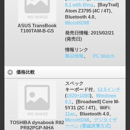
8.1 with Bing
、[BayTrail]
Atom Z3795 (4C / 4T)、
Bluetooth 4.0、
MicroHDMI
ASUS TransBook
T100TAM-B-GS
発売日情報
: 2015/02/21
(発売日)
情報リンク
製品情報
、
PC Watch
価格比較
スペック
キーボード付、
12.5インチ
(
1920×1080
)、
Windows
8.1
、[Broadwell] Core M-
5Y31 (2C / 4T)、WiFi:
11ac
、Bluetooth 4.0、
MicroHDMI
、
デジタイザ
TOSHIBA dynabook R82
ーペン (電磁誘導方式)
PR82PGP-NHA