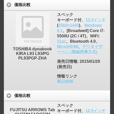
価格比較
スペック
キーボード付、
13.3インチ
(
2560×1440
)、
Windows
8.1
、[Broadwell] Core i7-
5500U (2C / 4T)、WiFi:
11ac
、Bluetooth 4.0、
MicroHDMI
、
デジタイザ
TOSHIBA dynabook
ーペン (電磁誘導方式)
KIRA L93 L93/PG
PL93PGP-ZHA
発売日情報
: 2015/01/29
(発売日)
情報リンク
製品情報
価格比較
スペック
FUJITSU ARROWS Tab
キーボード付、
12.5インチ